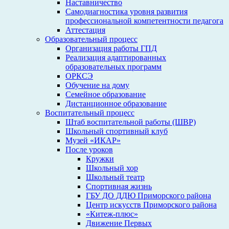
Наставничество
Самодиагностика уровня развития
профессиональной компетентности педагога
Аттестация
Образовательный процесс
Организация работы ГПД
Реализация адаптированных
образовательных программ
ОРКСЭ
Обучение на дому
Семейное образование
Дистанционное образование
Воспитательный процесс
Штаб воспитательной работы (ШВР)
Школьный спортивный клуб
Музей «ИКАР»
После уроков
Кружки
Школьный хор
Школьный театр
Спортивная жизнь
ГБУ ДО ДДЮ Приморского района
Центр искусств Приморского района
«Китеж-плюс»
Движение Первых