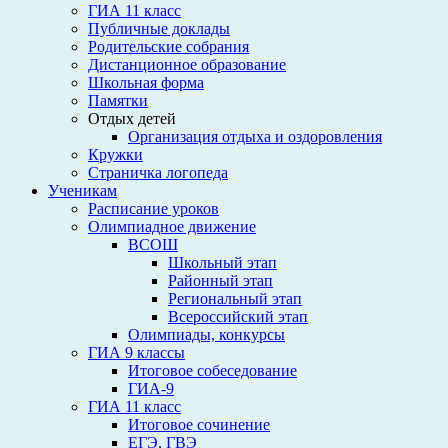
ГИА 11 класс
Публичные доклады
Родительские собрания
Дистанционное образование
Школьная форма
Памятки
Отдых детей
Организация отдыха и оздоровления
Кружки
Страничка логопеда
Ученикам
Расписание уроков
Олимпиадное движение
ВСОШ
Школьный этап
Районный этап
Региональный этап
Всероссийский этап
Олимпиады, конкурсы
ГИА 9 классы
Итоговое собеседование
ГИА-9
ГИА 11 класс
Итоговое сочинение
ЕГЭ, ГВЭ