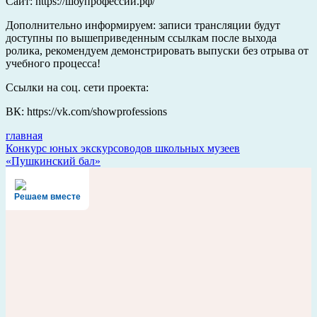
Сайт: https://шоупрофессий.рф/
Дополнительно информируем: записи трансляции будут
доступны по вышеприведенным ссылкам после выхода
ролика, рекомендуем демонстрировать выпуски без отрыва от
учебного процесса!
Ссылки на соц. сети проекта:
ВК: https://vk.com/showprofessions
главная
Навигация
Конкурс юных экскурсоводов школьных музеев
«Пушкинский бал»
по
записям
Решаем вместе