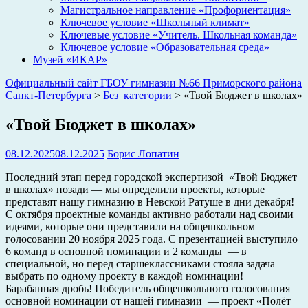
Магистральное направление «Профориентация»
Ключевое условие «Школьный климат»
Ключевые условие «Учитель. Школьная команда»
Ключевое условие «Образовательная среда»
Музей «ИКАР»
Официальный сайт ГБОУ гимназии №66 Приморского района
Санкт-Петербурга
>
Без_категории
>
«Твой Бюджет в школах»
«Твой Бюджет в школах»
08.12.2025
08.12.2025
Борис Лопатин
Последний этап перед городской экспертизой «Твой Бюджет
в школах» позади — мы определили проекты, которые
представят нашу гимназию в Невской Ратуше в дни декабря!
С октября проектные команды активно работали над своими
идеями, которые они представили на общешкольном
голосовании 20 ноября 2025 года. С презентацией выступило
6 команд в основной номинации и 2 команды — в
специальной, но перед старшеклассниками стояла задача
выбрать по одному проекту в каждой номинации!
Барабанная дробь! Победитель общешкольного голосования
основной номинации от нашей гимназии — проект «Полёт