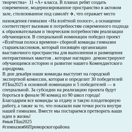
творчества» 11 «А» класса. В планах ребят создать
современное, модернизированное пространство в актовом
зале, стилизованное под самолёт ✈️, что отражает место
нахождения гимназии «На взлётной полосе», а оснащение
соответствует вызовам и потребностям современного подхода
к образовательным и творческим потребностям реализации
обучающихся. В специальной номинации победил проект
«Взлётная полоса времени» сборной команды гимназии
старшеклассников, который посвящён организации
выставочного пространства для выполнения и размещения
интерактивных макетов , которые наглядно демонстрируют
обучающимся историю и развитие нашего Комендантского
аэродрома.
В дни декабря наши команды выступят на городской
экспертной комиссии, которая и определит 30 победителей
#ТБш2025 в основной номинации и 5 победителей — в
специальной. За субсидии на реализацию проекта будут
бороться в финале 90 команд из 90 школ города!
Благодарим все команды за отдачу и такую плодотворную
работу, а также за то, что показали нам точки роста внутри
нашей гимназии. Вместе мы постараемся претворить ваши
идеи в жизнь!
#мывТБш2025
#гимназия66Приморскогорайона