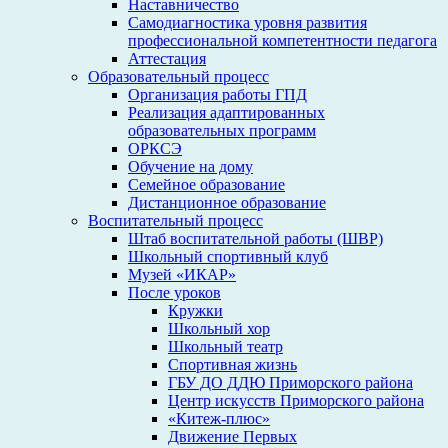
Наставничество
Самодиагностика уровня развития
профессиональной компетентности педагога
Аттестация
Образовательный процесс
Организация работы ГПД
Реализация адаптированных
образовательных программ
ОРКСЭ
Обучение на дому
Семейное образование
Дистанционное образование
Воспитательный процесс
Штаб воспитательной работы (ШВР)
Школьный спортивный клуб
Музей «ИКАР»
После уроков
Кружки
Школьный хор
Школьный театр
Спортивная жизнь
ГБУ ДО ДДЮ Приморского района
Центр искусств Приморского района
«Китеж-плюс»
Движение Первых