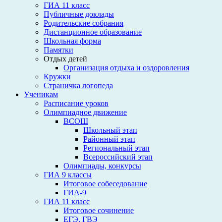
ГИА 11 класс
Публичные доклады
Родительские собрания
Дистанционное образование
Школьная форма
Памятки
Отдых детей
Организация отдыха и оздоровления
Кружки
Страничка логопеда
Ученикам
Расписание уроков
Олимпиадное движение
ВСОШ
Школьный этап
Районный этап
Региональный этап
Всероссийский этап
Олимпиады, конкурсы
ГИА 9 классы
Итоговое собеседование
ГИА-9
ГИА 11 класс
Итоговое сочинение
ЕГЭ, ГВЭ