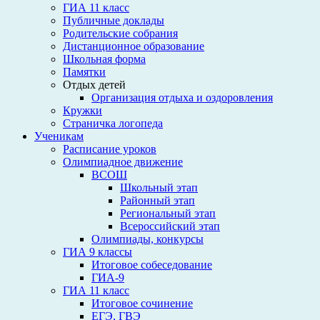
ГИА 11 класс
Публичные доклады
Родительские собрания
Дистанционное образование
Школьная форма
Памятки
Отдых детей
Организация отдыха и оздоровления
Кружки
Страничка логопеда
Ученикам
Расписание уроков
Олимпиадное движение
ВСОШ
Школьный этап
Районный этап
Региональный этап
Всероссийский этап
Олимпиады, конкурсы
ГИА 9 классы
Итоговое собеседование
ГИА-9
ГИА 11 класс
Итоговое сочинение
ЕГЭ, ГВЭ