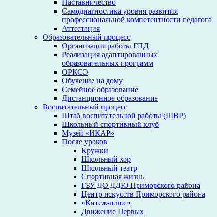
Наставничество
Самодиагностика уровня развития
профессиональной компетентности педагога
Аттестация
Образовательный процесс
Организация работы ГПД
Реализация адаптированных
образовательных программ
ОРКСЭ
Обучение на дому
Семейное образование
Дистанционное образование
Воспитательный процесс
Штаб воспитательной работы (ШВР)
Школьный спортивный клуб
Музей «ИКАР»
После уроков
Кружки
Школьный хор
Школьный театр
Спортивная жизнь
ГБУ ДО ДДЮ Приморского района
Центр искусств Приморского района
«Китеж-плюс»
Движение Первых