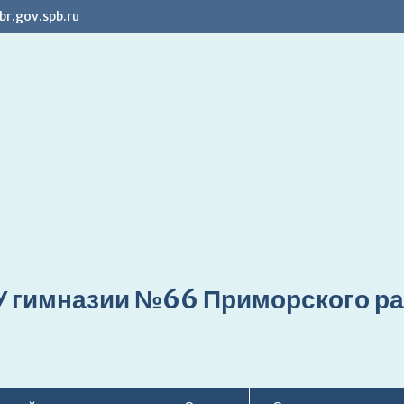
r.gov.spb.ru
 гимназии №66 Приморского ра