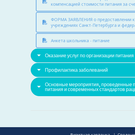
компенсацией стоимости питания за сч
ФОРМА ЗАЯВЛЕНИЯ о предоставлении ко
учреждениях Санкт-Петербурга и феде
Анкета школьника - питание
Оказание услуг по организации питания
Профилактика заболеваний
Основные мероприятия, проведенные п
питания и современных стандартов рац
Визитная карточка
Сведени