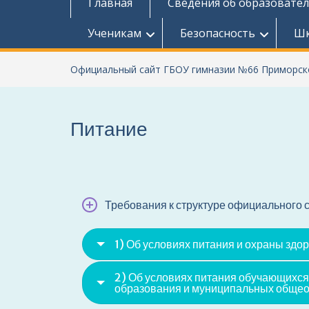
Главная
Сведения об образовате
Ученикам
Безопасность
Шк
Официальный сайт ГБОУ гимназии №66 Приморско
Питание
Требования к структуре официального 
1) Об условиях питания и охраны здо
2) Об условиях питания обучающихс
образования и муниципальных общеоб