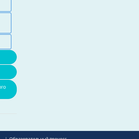
ого
ь
Образовательный процесс