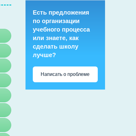
Есть предложения
по организации
учебного процесса
или знаете, как
сделать школу
лучше?
Написать о проблеме