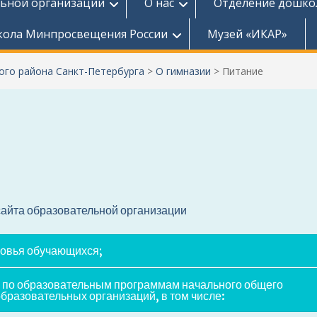
льной организации
О нас
Отделение дошко
ола Минпросвещения России
Музей «ИКАР»
го района Санкт-Петербурга
>
О гимназии
>
Питание
сайта образовательной организации
ровья обучающихся;
я по образовательным программам начального общего
разовательных организаций, в том числе: