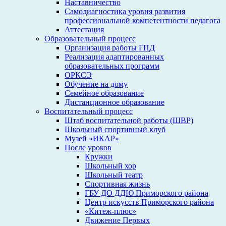
Наставничество
Самодиагностика уровня развития
профессиональной компетентности педагога
Аттестация
Образовательный процесс
Организация работы ГПД
Реализация адаптированных
образовательных программ
ОРКСЭ
Обучение на дому
Семейное образование
Дистанционное образование
Воспитательный процесс
Штаб воспитательной работы (ШВР)
Школьный спортивный клуб
Музей «ИКАР»
После уроков
Кружки
Школьный хор
Школьный театр
Спортивная жизнь
ГБУ ДО ДДЮ Приморского района
Центр искусств Приморского района
«Китеж-плюс»
Движение Первых