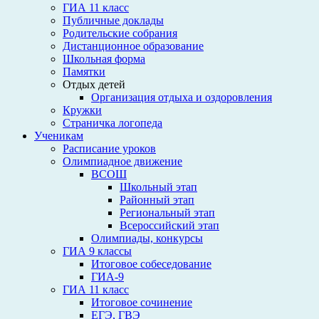
ГИА 11 класс
Публичные доклады
Родительские собрания
Дистанционное образование
Школьная форма
Памятки
Отдых детей
Организация отдыха и оздоровления
Кружки
Страничка логопеда
Ученикам
Расписание уроков
Олимпиадное движение
ВСОШ
Школьный этап
Районный этап
Региональный этап
Всероссийский этап
Олимпиады, конкурсы
ГИА 9 классы
Итоговое собеседование
ГИА-9
ГИА 11 класс
Итоговое сочинение
ЕГЭ, ГВЭ