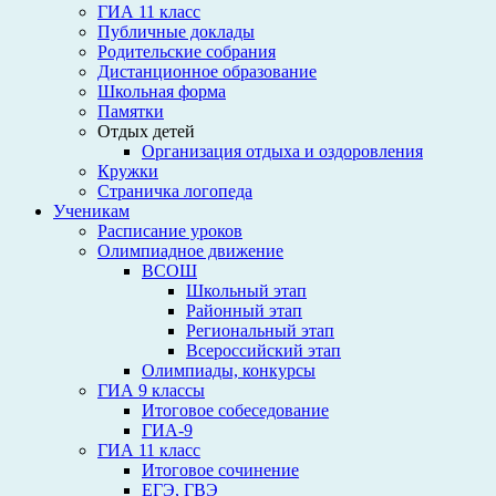
ГИА 11 класс
Публичные доклады
Родительские собрания
Дистанционное образование
Школьная форма
Памятки
Отдых детей
Организация отдыха и оздоровления
Кружки
Страничка логопеда
Ученикам
Расписание уроков
Олимпиадное движение
ВСОШ
Школьный этап
Районный этап
Региональный этап
Всероссийский этап
Олимпиады, конкурсы
ГИА 9 классы
Итоговое собеседование
ГИА-9
ГИА 11 класс
Итоговое сочинение
ЕГЭ, ГВЭ