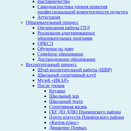
Наставничество
Самодиагностика уровня развития
профессиональной компетентности педагога
Аттестация
Образовательный процесс
Организация работы ГПД
Реализация адаптированных
образовательных программ
ОРКСЭ
Обучение на дому
Семейное образование
Дистанционное образование
Воспитательный процесс
Штаб воспитательной работы (ШВР)
Школьный спортивный клуб
Музей «ИКАР»
После уроков
Кружки
Школьный хор
Школьный театр
Спортивная жизнь
ГБУ ДО ДДЮ Приморского района
Центр искусств Приморского района
«Китеж-плюс»
Движение Первых