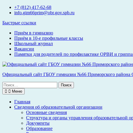
Перейти
+7 (812) 417-62-68
к
info.gim66prim@obr.gov.spb.ru
содержимому
Быстрые ссылки
Приём в гимназию
Приём в 10-е профильные классы
Школьный журнал
Вакансии
Памятки для родителей по профилактике ОРВИ и гриппа 
Официальный сайт ГБОУ гимназии №66 Приморского района С
Поиск
по:
Меню
Главная
Сведения об образовательной организации
Основные сведения
Структура и органы управления образовательной о
Документы
Образование