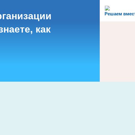
рганизации
Решаем вмес
наете, как