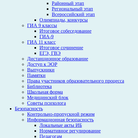
Районный этап
Региональный этап
Всероссийский этап
Олимпиады, конкурсы
ГИА 9 классы
Итоговое собеседование
ГИА-9
ГИА 11 класс
Итоговое сочинение
ЕГЭ, ГВЭ
Дистанционное образование
Доступ к ЭОР
Выпускники
Памятки
Права участников образовательного процесса
Библиотека
Школьная форма
Медицинский блок
Советы психолога
Безопасность
Контрольно-пропускной режим
Информационная безопасность
Локальные акты ИБ
Нормативное регулирование
Педагогам