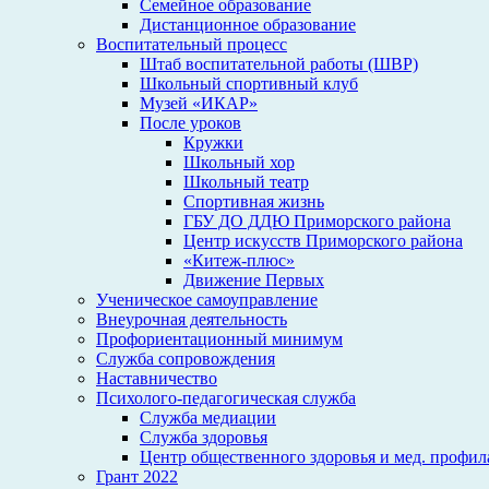
Семейное образование
Дистанционное образование
Воспитательный процесс
Штаб воспитательной работы (ШВР)
Школьный спортивный клуб
Музей «ИКАР»
После уроков
Кружки
Школьный хор
Школьный театр
Спортивная жизнь
ГБУ ДО ДДЮ Приморского района
Центр искусств Приморского района
«Китеж-плюс»
Движение Первых
Ученическое самоуправление
Внеурочная деятельность
Профориентационный минимум
Служба сопровождения
Наставничество
Психолого-педагогическая служба
Служба медиации
Служба здоровья
Центр общественного здоровья и мед. профи
Грант 2022