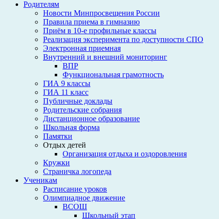
Родителям
Новости Минпросвещения России
Правила приема в гимназию
Приём в 10-е профильные классы
Реализация эксперимента по доступности СПО
Электронная приемная
Внутренний и внешний мониторинг
ВПР
Функциональная грамотность
ГИА 9 классы
ГИА 11 класс
Публичные доклады
Родительские собрания
Дистанционное образование
Школьная форма
Памятки
Отдых детей
Организация отдыха и оздоровления
Кружки
Страничка логопеда
Ученикам
Расписание уроков
Олимпиадное движение
ВСОШ
Школьный этап