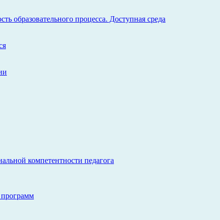
ть образовательного процесса. Доступная среда
ся
ии
нальной компетентности педагога
 программ