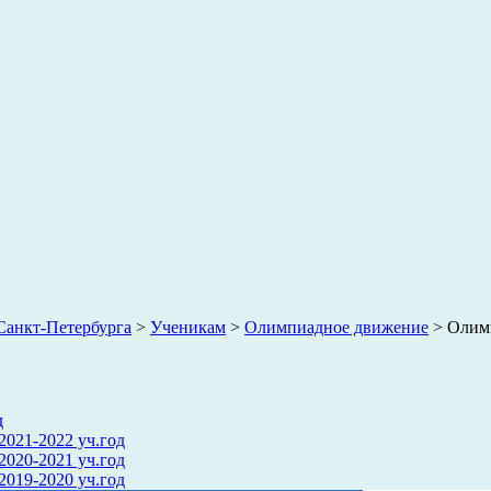
анкт-Петербурга
>
Ученикам
>
Олимпиадное движение
>
Олим
д
2021-2022 уч.год
2020-2021 уч.год
2019-2020 уч.год