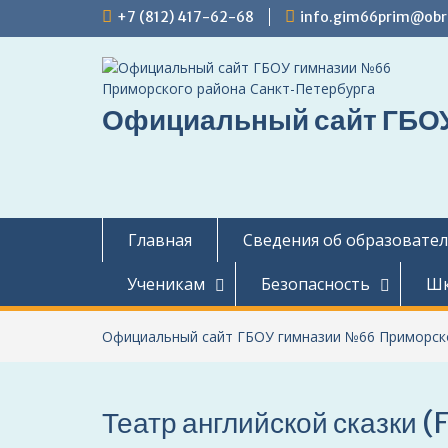
Перейти
+7 (812) 417-62-68
info.gim66prim@obr.
к
содержимому
Официальный сайт ГБОУ
Главная
Сведения об образовате
Ученикам
Безопасность
Шк
Официальный сайт ГБОУ гимназии №66 Приморско
Театр английской сказки (F