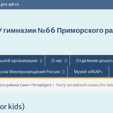
gov.spb.ru
 гимназии №66 Приморского ра
льной организации
О нас
Отделение дошко
ола Минпросвещения России
Музей «ИКАР»
го района Санкт-Петербурга
>
Театр английской сказки (For kids
or kids)