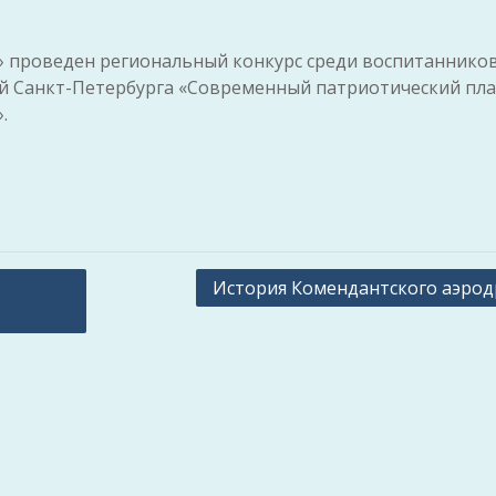
» проведен региональный конкурс среди воспитанников
й Санкт-Петербурга «Современный патриотический пла
.
История Комендантского аэро