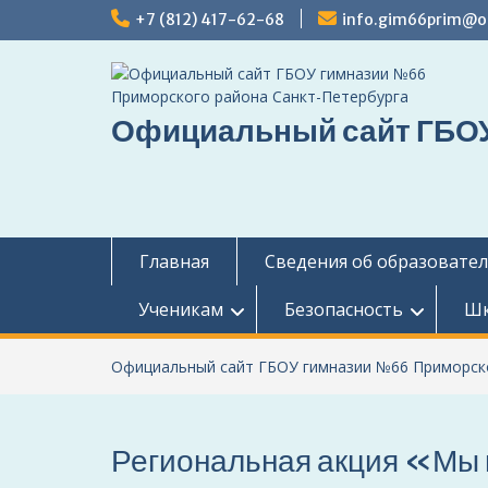
Перейти
+7 (812) 417-62-68
info.gim66prim@ob
к
содержимому
Официальный сайт ГБОУ
Главная
Сведения об образовате
Ученикам
Безопасность
Шк
Официальный сайт ГБОУ гимназии №66 Приморско
Региональная акция «Мы