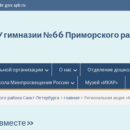
r.gov.spb.ru
 гимназии №66 Приморского ра
льной организации
О нас
Отделение дошко
ола Минпросвещения России
Музей «ИКАР»
го района Санкт-Петербурга
>
главная
>
Региональная акция «
 вместе»