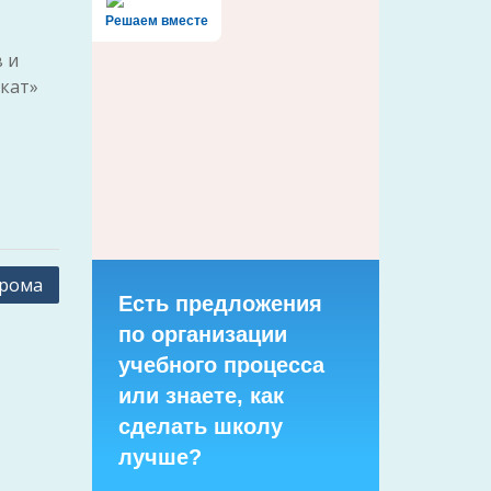
Решаем вместе
 и
кат»
дрома
Есть предложения
по организации
учебного процесса
или знаете, как
сделать школу
лучше?