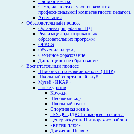
Наставничество
Самодиагностика уровня развития
профессиональной компетентности педагога
Аттестация
Образовательный процесс
Организация работы ГПД
Реализация адаптированных
образовательных программ
ОРКСЭ
Обучение на дому
Семейное образование
Дистанционное образование
Воспитательный процесс
Штаб воспитательной работы (ШВР)
Школьный спортивный клуб
Музей «ИКАР»
После уроков
Кружки
Школьный хор
Школьный театр
Спортивная жизнь
ГБУ ДО ДДЮ Приморского района
Центр искусств Приморского района
«Китеж-плюс»
Движение Первых