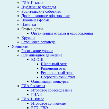
ГИА 11 класс
Публичные доклады
Родительские собрания
Дистанционное образование
Школьная форма
Памятки
Отдых детей
Организация отдыха и оздоровления
Кружки
Страничка логопеда
Ученикам
Расписание уроков
Олимпиадное движение
ВСОШ
Школьный этап
Районный этап
Региональный этап
Всероссийский этап
Олимпиады, конкурсы
ГИА 9 классы
Итоговое собеседование
ГИА-9
ГИА 11 класс
Итоговое сочинение
ЕГЭ, ГВЭ