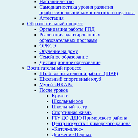
Наставничество
Самодиагностика уровня развития
профессиональной компетентности педагога
Аттестация
Образовательный процесс
Организация работы ГПД
Реализация адаптированных
образовательных программ
ОРКСЭ
Обучение на дому
Семейное образование
Дистанционное образование
Воспитательный процесс
Штаб воспитательной работы (ШВР)
Школьный спортивный клуб
Музей «ИКАР»
После уроков
Кружки
Школьный хор
Школьный театр
Спортивная жизнь
ГБУ ДО ДДЮ Приморского района
Центр искусств Приморского района
«Китеж-плюс»
Движение Первых