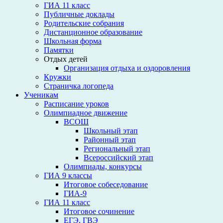
ГИА 11 класс
Публичные доклады
Родительские собрания
Дистанционное образование
Школьная форма
Памятки
Отдых детей
Организация отдыха и оздоровления
Кружки
Страничка логопеда
Ученикам
Расписание уроков
Олимпиадное движение
ВСОШ
Школьный этап
Районный этап
Региональный этап
Всероссийский этап
Олимпиады, конкурсы
ГИА 9 классы
Итоговое собеседование
ГИА-9
ГИА 11 класс
Итоговое сочинение
ЕГЭ, ГВЭ