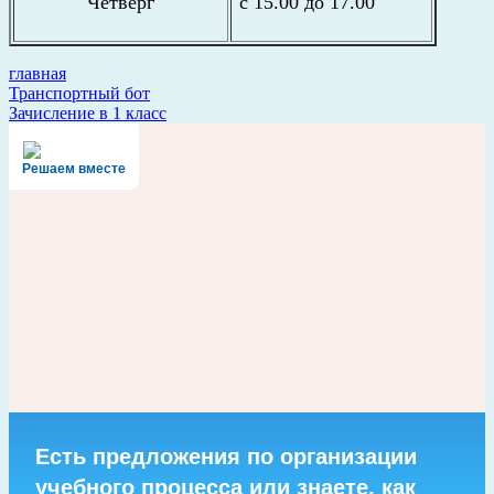
Четверг
с 15.00 до 17.00
главная
Навигация
Транспортный бот
Зачисление в 1 класс
по
записям
Решаем вместе
Есть предложения по организации
учебного процесса или знаете, как