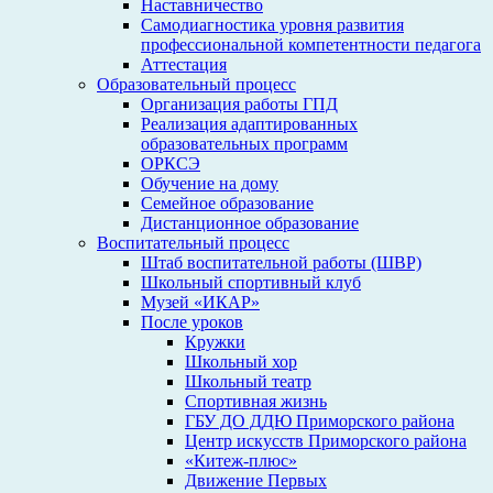
Наставничество
Самодиагностика уровня развития
профессиональной компетентности педагога
Аттестация
Образовательный процесс
Организация работы ГПД
Реализация адаптированных
образовательных программ
ОРКСЭ
Обучение на дому
Семейное образование
Дистанционное образование
Воспитательный процесс
Штаб воспитательной работы (ШВР)
Школьный спортивный клуб
Музей «ИКАР»
После уроков
Кружки
Школьный хор
Школьный театр
Спортивная жизнь
ГБУ ДО ДДЮ Приморского района
Центр искусств Приморского района
«Китеж-плюс»
Движение Первых