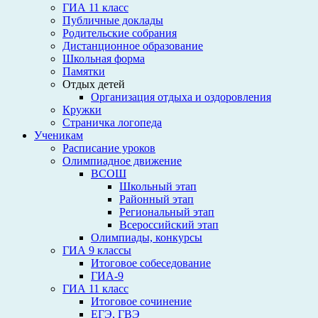
ГИА 11 класс
Публичные доклады
Родительские собрания
Дистанционное образование
Школьная форма
Памятки
Отдых детей
Организация отдыха и оздоровления
Кружки
Страничка логопеда
Ученикам
Расписание уроков
Олимпиадное движение
ВСОШ
Школьный этап
Районный этап
Региональный этап
Всероссийский этап
Олимпиады, конкурсы
ГИА 9 классы
Итоговое собеседование
ГИА-9
ГИА 11 класс
Итоговое сочинение
ЕГЭ, ГВЭ