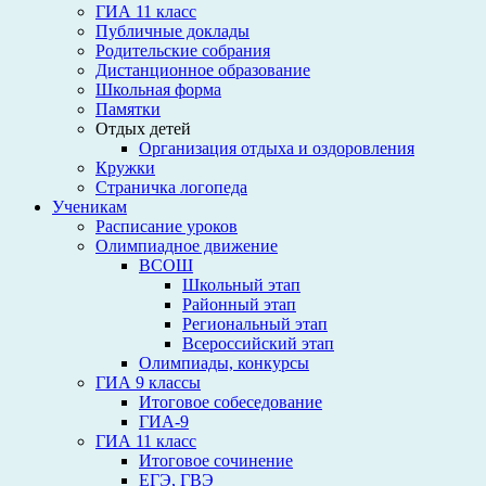
ГИА 11 класс
Публичные доклады
Родительские собрания
Дистанционное образование
Школьная форма
Памятки
Отдых детей
Организация отдыха и оздоровления
Кружки
Страничка логопеда
Ученикам
Расписание уроков
Олимпиадное движение
ВСОШ
Школьный этап
Районный этап
Региональный этап
Всероссийский этап
Олимпиады, конкурсы
ГИА 9 классы
Итоговое собеседование
ГИА-9
ГИА 11 класс
Итоговое сочинение
ЕГЭ, ГВЭ