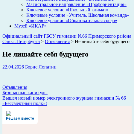
Магистральное направление «Профориентация»
Ключевое условие «Школьный климат»
Ключевые условие «Учитель. Школьная команда»
Ключевое условие «Образовательная среда»
Музей «ИКАР»
Официальный сайт ГБОУ гимназии №66 Приморского района
Санкт-Петербурга
>
Объявления
>
Не лишайте себя будущего
Не лишайте себя будущего
22.04.2026
Борис Лопатин
Объявления
Навигация
Безопасные каникулы
Вышел новый номер электронного журнала гимназии № 66
по
«Бессмертный полк»!
записям
Решаем вместе