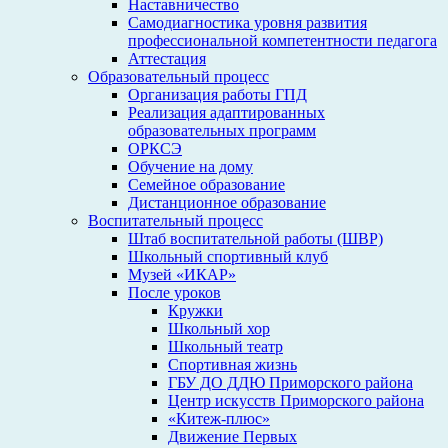
Наставничество
Самодиагностика уровня развития
профессиональной компетентности педагога
Аттестация
Образовательный процесс
Организация работы ГПД
Реализация адаптированных
образовательных программ
ОРКСЭ
Обучение на дому
Семейное образование
Дистанционное образование
Воспитательный процесс
Штаб воспитательной работы (ШВР)
Школьный спортивный клуб
Музей «ИКАР»
После уроков
Кружки
Школьный хор
Школьный театр
Спортивная жизнь
ГБУ ДО ДДЮ Приморского района
Центр искусств Приморского района
«Китеж-плюс»
Движение Первых