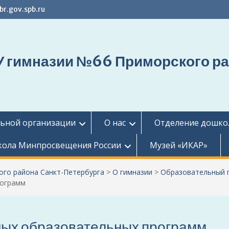
r.gov.spb.ru
 гимназии №66 Приморского ра
льной организации
О нас
Отделение дошко
ола Минпросвещения России
Музей «ИКАР»
го района Санкт-Петербурга
>
О гимназии
>
Образовательный 
рограмм
ых образовательных программ