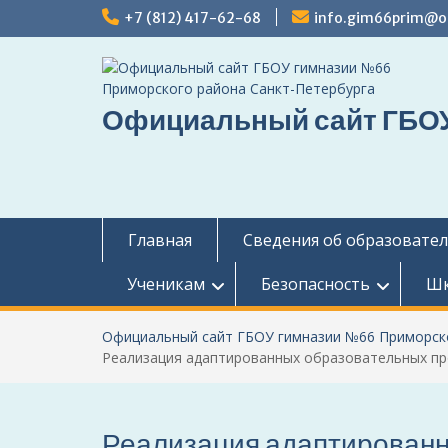
Перейти
+7 (812) 417-62-68
info.gim66prim@ob
к
содержимому
Официальный сайт ГБОУ
Главная
Сведения об образовате
Ученикам
Безопасность
Шк
Официальный сайт ГБОУ гимназии №66 Приморско
Реализация адаптированных образовательных п
Реализация адаптированн