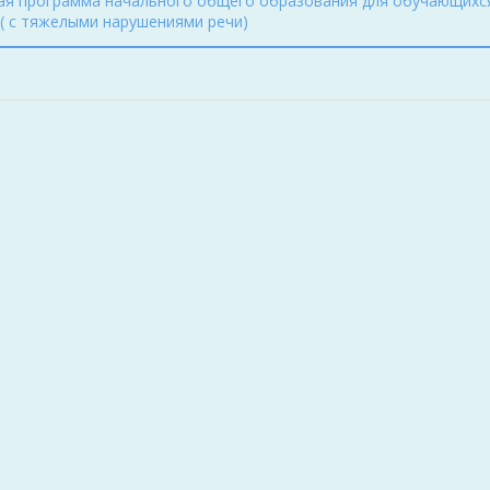
ая программа начального общего образования для обучающихс
( с тяжелыми нарушениями речи)