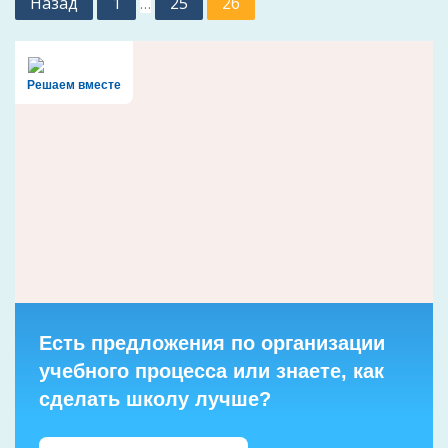
Назад
1
25
26
…
записей
Решаем вместе
Есть предложения по организации
учебного процесса или знаете, как
сделать школу лучше?