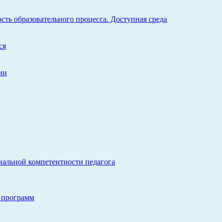
ть образовательного процесса. Доступная среда
ся
ии
нальной компетентности педагога
 программ