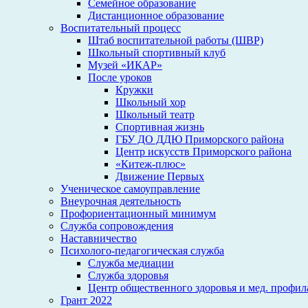
Семейное образование
Дистанционное образование
Воспитательный процесс
Штаб воспитательной работы (ШВР)
Школьный спортивный клуб
Музей «ИКАР»
После уроков
Кружки
Школьный хор
Школьный театр
Спортивная жизнь
ГБУ ДО ДДЮ Приморского района
Центр искусств Приморского района
«Китеж-плюс»
Движение Первых
Ученическое самоуправление
Внеурочная деятельность
Профориентационный минимум
Служба сопровождения
Наставничество
Психолого-педагогическая служба
Служба медиации
Служба здоровья
Центр общественного здоровья и мед. профи
Грант 2022