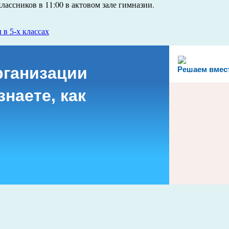
лассников в 11:00 в актовом зале гимназии.
 в 5-х классах
рганизации
Решаем вмес
наете, как