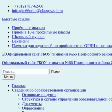
Перейти
+7 (812) 417-62-68
к
info.gim66prim@obr.gov.spb.ru
содержимому
Быстрые ссылки
Приём в гимназию
Приём в 10-е профильные классы
Школьный журнал
Вакансии
Памятки для родителей по профилактике ОРВИ и гриппа 
Официальный сайт ГБОУ гимназии №66 Приморского района С
Поиск
по:
Меню
Главная
Сведения об образовательной организации
Основные сведения
Структура и органы управления образовательной о
Документы
Образование