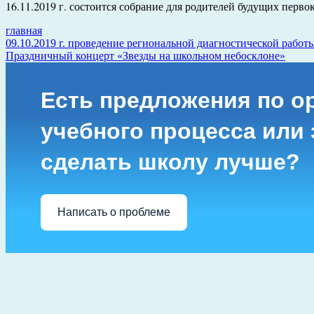
16.11.2019 г. состоится собрание для родителей будущих первок
главная
Навигация
09.10.2019 г. проведение региональной диагностической работы
Праздничный концерт «Звезды на школьном небосклоне»
по
записям
Есть предложения по о
учебного процесса или з
сделать школу лучше?
Написать о проблеме