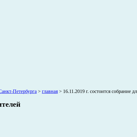
анкт-Петербурга
>
главная
>
16.11.2019 г. состоится собрание д
дителей