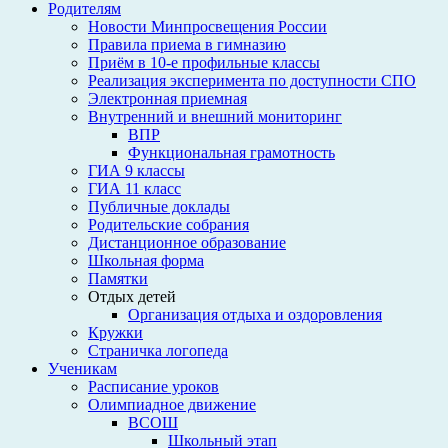
Родителям
Новости Минпросвещения России
Правила приема в гимназию
Приём в 10-е профильные классы
Реализация эксперимента по доступности СПО
Электронная приемная
Внутренний и внешний мониторинг
ВПР
Функциональная грамотность
ГИА 9 классы
ГИА 11 класс
Публичные доклады
Родительские собрания
Дистанционное образование
Школьная форма
Памятки
Отдых детей
Организация отдыха и оздоровления
Кружки
Страничка логопеда
Ученикам
Расписание уроков
Олимпиадное движение
ВСОШ
Школьный этап