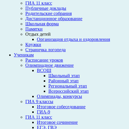
ГИА 11 класс
Публичные доклады
Родительские собрания
Дистанционное образование
Школьная форма
Памятки
Отдых детей
Организация отдыха и оздоровления
Кружки
Страничка логопеда
Ученикам
Расписание уроков
Олимпиадное движение
ВСОШ
Школьный этап
Районный этап
Региональный этап
Всероссийский этап
Олимпиады, конкурсы
ГИА 9 классы
Итоговое собеседование
ГИА-9
ГИА 11 класс
Итоговое сочинение
ЕГЭ, ГВЭ