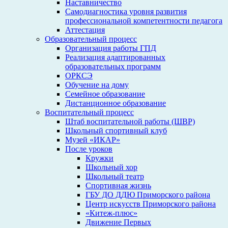
Наставничество
Самодиагностика уровня развития
профессиональной компетентности педагога
Аттестация
Образовательный процесс
Организация работы ГПД
Реализация адаптированных
образовательных программ
ОРКСЭ
Обучение на дому
Семейное образование
Дистанционное образование
Воспитательный процесс
Штаб воспитательной работы (ШВР)
Школьный спортивный клуб
Музей «ИКАР»
После уроков
Кружки
Школьный хор
Школьный театр
Спортивная жизнь
ГБУ ДО ДДЮ Приморского района
Центр искусств Приморского района
«Китеж-плюс»
Движение Первых