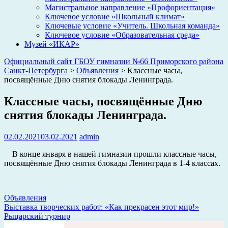
Магистральное направление «Профориентация»
Ключевое условие «Школьный климат»
Ключевые условие «Учитель. Школьная команда»
Ключевое условие «Образовательная среда»
Музей «ИКАР»
Официальный сайт ГБОУ гимназии №66 Приморского района
Санкт-Петербурга
>
Объявления
>
Классные часы,
посвящённые Дню снятия блокады Ленинграда.
Классные часы, посвящённые Дню
снятия блокады Ленинграда.
02.02.2021
03.02.2021
admin
В конце января в нашей гимназии прошли классные часы,
посвящённые Дню снятия блокады Ленинграда в 1-4 классах.
Объявления
Навигация
Выставка творческих работ: «Как прекрасен этот мир!»
Рыцарский турнир
по