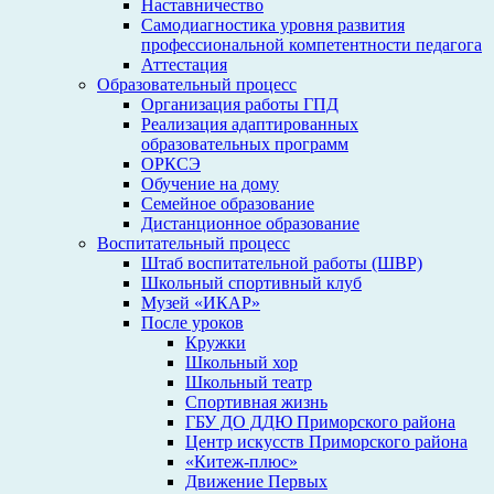
Наставничество
Самодиагностика уровня развития
профессиональной компетентности педагога
Аттестация
Образовательный процесс
Организация работы ГПД
Реализация адаптированных
образовательных программ
ОРКСЭ
Обучение на дому
Семейное образование
Дистанционное образование
Воспитательный процесс
Штаб воспитательной работы (ШВР)
Школьный спортивный клуб
Музей «ИКАР»
После уроков
Кружки
Школьный хор
Школьный театр
Спортивная жизнь
ГБУ ДО ДДЮ Приморского района
Центр искусств Приморского района
«Китеж-плюс»
Движение Первых