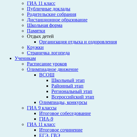
ГИА 11 класс
Публичные доклады
Родительские собрания
Дистанционное образование
Школьная форма
Памятки
Отдых детей
Организация отдыха и оздоровления
Кружки
Страничка логопеда
Ученикам
Расписание уроков
Олимпиадное движение
ВСОШ
Школьный этап
Районный этап
Региональный этап
Всероссийский этап
Олимпиады, конкурсы
ГИА 9 классы
Итоговое собеседование
ГИА-9
ГИА 11 класс
Итоговое сочинение
ЕГЭ, ГВЭ