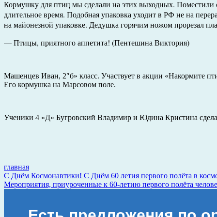
Кормушку для птиц мы сделали на этих выходных. Поместили е
длительное время. Подобная упаковка уходит в РФ не на перера
на майонезной упаковке. Дедушка горячим ножом прорезал пла
— Птицы, приятного аппетита! (Пентешина Виктория)
Машенцев Иван, 2″б» класс. Участвует в акции «Накормите пт
Его кормушка на Марсовом поле.
Ученики 4 «Д» Бугровский Владимир и Юдина Кристина сдела
главная
Навигация
С Днём Космонавтики! С Днём 60 летия первого полёта в косм
Мероприятия, приуроченные к 60-летию первого полёта челове
по
записям
Есть предложения по о