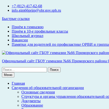
Перейти
+7 (812) 417-62-68
к
info.gim66prim@obr.gov.spb.ru
содержимому
Быстрые ссылки
Приём в гимназию
Приём в 10-е профильные классы
Школьный журнал
Вакансии
Памятки для родителей по профилактике ОРВИ и гриппа 
Официальный сайт ГБОУ гимназии №66 Приморского района С
Поиск
по:
Меню
Главная
Сведения об образовательной организации
Основные сведения
Структура и органы управления образовательной о
Документы
Образование