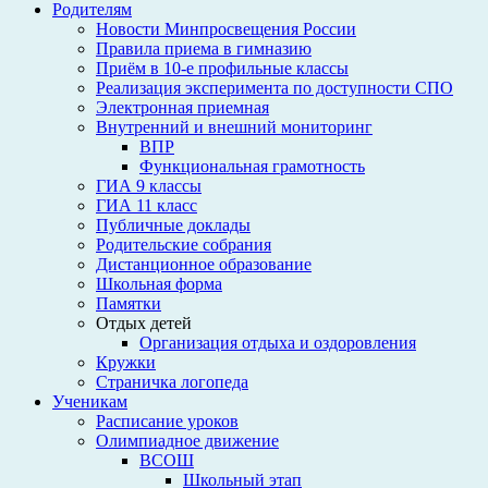
Родителям
Новости Минпросвещения России
Правила приема в гимназию
Приём в 10-е профильные классы
Реализация эксперимента по доступности СПО
Электронная приемная
Внутренний и внешний мониторинг
ВПР
Функциональная грамотность
ГИА 9 классы
ГИА 11 класс
Публичные доклады
Родительские собрания
Дистанционное образование
Школьная форма
Памятки
Отдых детей
Организация отдыха и оздоровления
Кружки
Страничка логопеда
Ученикам
Расписание уроков
Олимпиадное движение
ВСОШ
Школьный этап