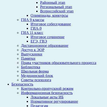
Районный этап
Региональный этап
Всероссийский этап
Олимпиады, конкурсы
ГИА 9 классы
Итоговое собеседование
ГИА-9
ГИА 11 класс
Итоговое сочинение
ЕГЭ, ГВЭ
Дистанционное образование
Доступ к ЭОР
Выпускники
Памятки
Права участников образовательного процесса
Библиотека
Школьная форма
Медицинский блок
Советы психолога
Безопасность
Контрольно-пропускной режим
Информационная безопасность
Локальные акты ИБ
Нормативное регулирование
Педагогам