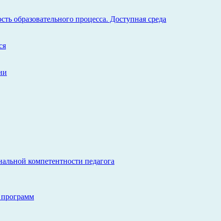
ть образовательного процесса. Доступная среда
ся
ии
нальной компетентности педагога
 программ