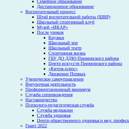
Семейное образование
Дистанционное образование
Воспитательный процесс
Штаб воспитательной работы (ШВР)
Школьный спортивный клуб
Музей «ИКАР»
После уроков
Кружки
Школьный хор
Школьный театр
Спортивная жизнь
ГБУ ДО ДДЮ Приморского района
Центр искусств Приморского района
«Китеж-плюс»
Движение Первых
Ученическое самоуправление
Внеурочная деятельность
Профориентационный минимум
Служба сопровождения
Наставничество
Психолого-педагогическая служба
Служба медиации
Служба здоровья
Центр общественного здоровья и мед. профи
Грант 2022