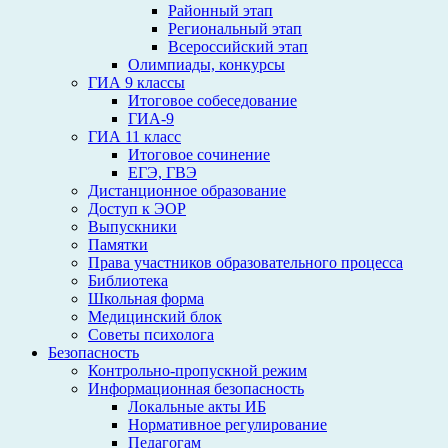
Районный этап
Региональный этап
Всероссийский этап
Олимпиады, конкурсы
ГИА 9 классы
Итоговое собеседование
ГИА-9
ГИА 11 класс
Итоговое сочинение
ЕГЭ, ГВЭ
Дистанционное образование
Доступ к ЭОР
Выпускники
Памятки
Права участников образовательного процесса
Библиотека
Школьная форма
Медицинский блок
Советы психолога
Безопасность
Контрольно-пропускной режим
Информационная безопасность
Локальные акты ИБ
Нормативное регулирование
Педагогам