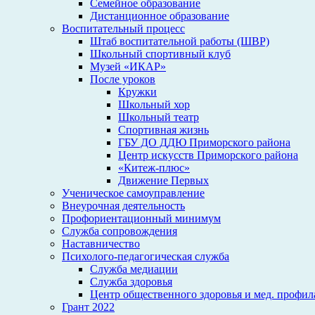
Семейное образование
Дистанционное образование
Воспитательный процесс
Штаб воспитательной работы (ШВР)
Школьный спортивный клуб
Музей «ИКАР»
После уроков
Кружки
Школьный хор
Школьный театр
Спортивная жизнь
ГБУ ДО ДДЮ Приморского района
Центр искусств Приморского района
«Китеж-плюс»
Движение Первых
Ученическое самоуправление
Внеурочная деятельность
Профориентационный минимум
Служба сопровождения
Наставничество
Психолого-педагогическая служба
Служба медиации
Служба здоровья
Центр общественного здоровья и мед. профи
Грант 2022