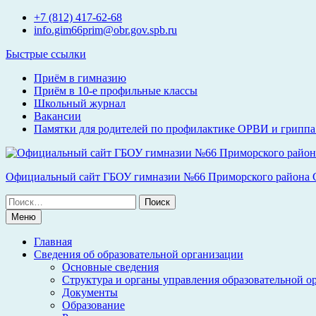
Перейти
+7 (812) 417-62-68
к
info.gim66prim@obr.gov.spb.ru
содержимому
Быстрые ссылки
Приём в гимназию
Приём в 10-е профильные классы
Школьный журнал
Вакансии
Памятки для родителей по профилактике ОРВИ и гриппа 
Официальный сайт ГБОУ гимназии №66 Приморского района С
Поиск
по:
Меню
Главная
Сведения об образовательной организации
Основные сведения
Структура и органы управления образовательной о
Документы
Образование