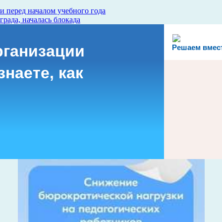
и перед началом учебного года
града, началась блокада
рганизации
Решаем вмес
наете, как