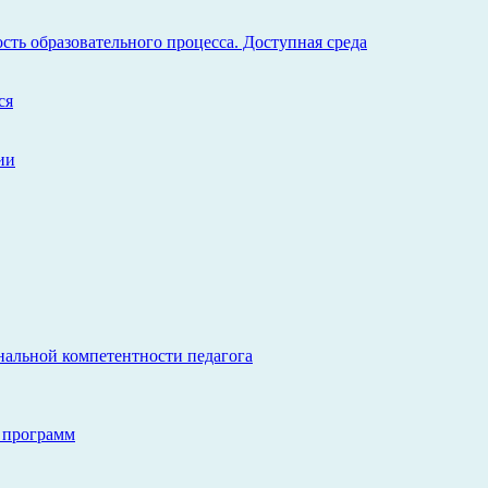
ть образовательного процесса. Доступная среда
ся
ии
нальной компетентности педагога
 программ