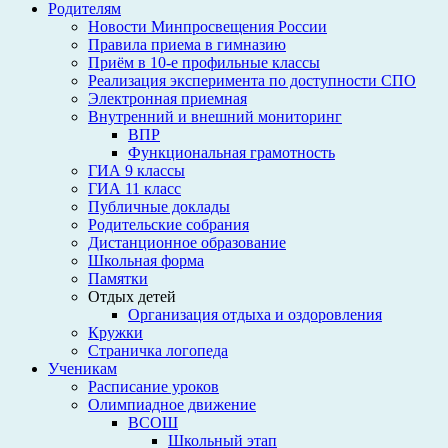
Родителям
Новости Минпросвещения России
Правила приема в гимназию
Приём в 10-е профильные классы
Реализация эксперимента по доступности СПО
Электронная приемная
Внутренний и внешний мониторинг
ВПР
Функциональная грамотность
ГИА 9 классы
ГИА 11 класс
Публичные доклады
Родительские собрания
Дистанционное образование
Школьная форма
Памятки
Отдых детей
Организация отдыха и оздоровления
Кружки
Страничка логопеда
Ученикам
Расписание уроков
Олимпиадное движение
ВСОШ
Школьный этап